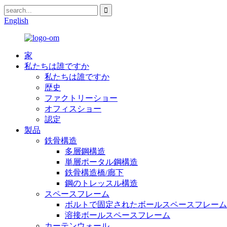
English
家
私たちは誰ですか
私たちは誰ですか
歴史
ファクトリーショー
オフィスショー
認定
製品
鉄骨構造
多層鋼構造
単層ポータル鋼構造
鉄骨構造橋/廊下
鋼のトレッスル構造
スペースフレーム
ボルトで固定されたボールスペースフレーム
溶接ボールスペースフレーム
カーテンウォール