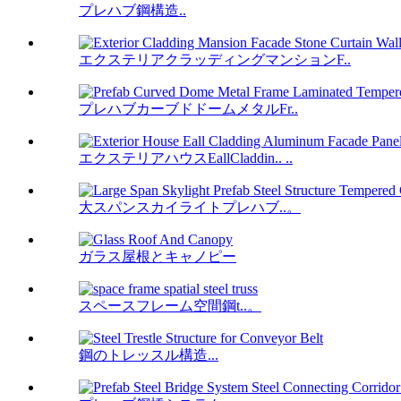
プレハブ鋼構造..
エクステリアクラッディングマンションF..
プレハブカーブドドームメタルFr..
エクステリアハウスEallCladdin.. ..
大スパンスカイライトプレハブ..。
ガラス屋根とキャノピー
スペースフレーム空間鋼t..。
鋼のトレッスル構造...