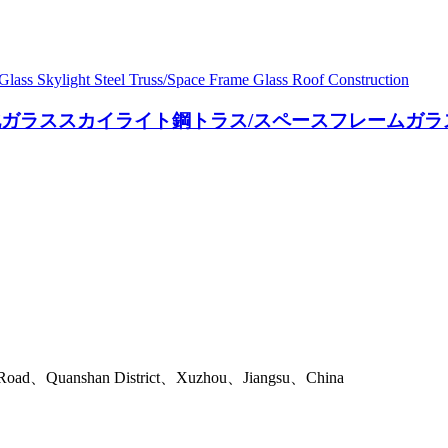
ガラススカイライト鋼トラス/スペースフレームガラ
h Road、Quanshan District、Xuzhou、Jiangsu、China